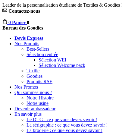
Leader de la personnalisation étudiante de Textiles & Goodies !
Contactez-nous
0
Panier
0
Bureau des Goodies
Devis Express
Nos Produits
Best-Sellers
Sélection rentrée
Sélection WEI
Sélection Welcome pack
Textile
Goodies
Produits RSE
Nos Promos
Qui sommes-nous ?
Notre Histoire
Notre usine
Devenir ambassadeur
En savoir plus
Le DTG : ce que vous devez savoir !
La sérigraphie : ce que vous devez savoir !
La broderie : ce que vous devez savoir !