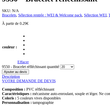
SKU:
N/A
Bracelets
,
Sélection rentrée : WEI & Welcome pack
,
Sélection WEI
,
À partir de
0.29
€
couleur :
Effacer
9550 - Bracelet réfléchissant quantité
Ajouter au devis
Description
VOTRE DEMANDE DE DEVIS
Composition :
PVC réfléchissant
Caractéristiques :
mécanisme auto-enroulant, souple et léger. Ne co
Coloris :
5 couleurs vives disponibles
Personnalisation :
tampographie