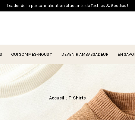
Leader de la personnalisation étudiante de Textiles & Goodies !
S
QUI SOMMES-NOUS ?
DEVENIR AMBASSADEUR
EN SAVO
Accueil
T-Shirts