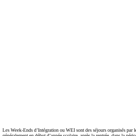
Les Week-Ends d’Intégration ou WEI sont des séjours organisés par les
généralement en début d’année scolaire, après la rentrée, dans la péri