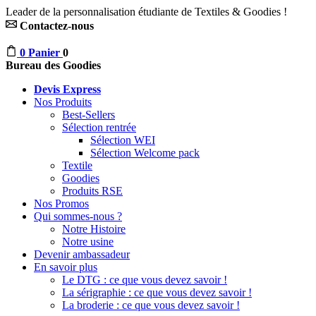
Leader de la personnalisation étudiante de Textiles & Goodies !
Contactez-nous
0
Panier
0
Bureau des Goodies
Devis Express
Nos Produits
Best-Sellers
Sélection rentrée
Sélection WEI
Sélection Welcome pack
Textile
Goodies
Produits RSE
Nos Promos
Qui sommes-nous ?
Notre Histoire
Notre usine
Devenir ambassadeur
En savoir plus
Le DTG : ce que vous devez savoir !
La sérigraphie : ce que vous devez savoir !
La broderie : ce que vous devez savoir !