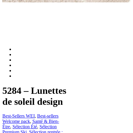
5284 – Lunettes
de soleil design
Best-Sellers WEI
,
Best-sellers
Welcome pack
,
Santé & Bien-
Être
,
Sélection Été
,
Sélection
Premium Ski
,
Sélection rentrée :