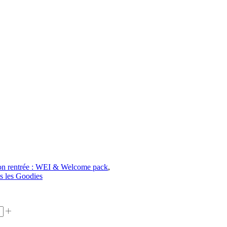
ion rentrée : WEI & Welcome pack
,
s les Goodies