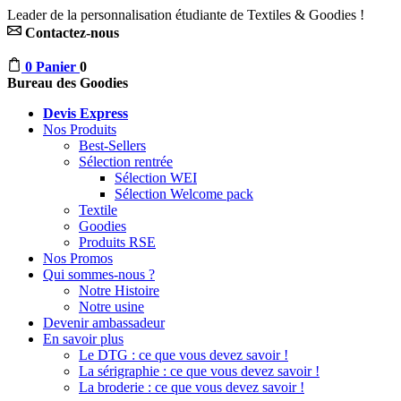
Leader de la personnalisation étudiante de Textiles & Goodies !
Contactez-nous
0
Panier
0
Bureau des Goodies
Devis Express
Nos Produits
Best-Sellers
Sélection rentrée
Sélection WEI
Sélection Welcome pack
Textile
Goodies
Produits RSE
Nos Promos
Qui sommes-nous ?
Notre Histoire
Notre usine
Devenir ambassadeur
En savoir plus
Le DTG : ce que vous devez savoir !
La sérigraphie : ce que vous devez savoir !
La broderie : ce que vous devez savoir !