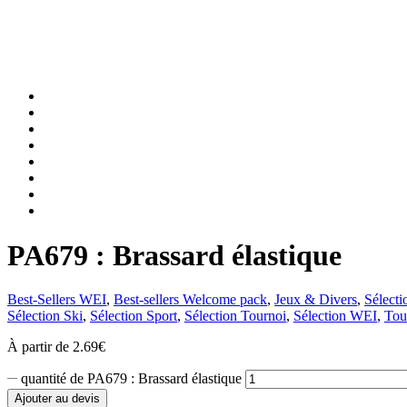
PA679 : Brassard élastique
Best-Sellers WEI
,
Best-sellers Welcome pack
,
Jeux & Divers
,
Sélect
Sélection Ski
,
Sélection Sport
,
Sélection Tournoi
,
Sélection WEI
,
Tou
À partir de
2.69
€
quantité de PA679 : Brassard élastique
Ajouter au devis