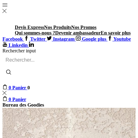
Devis Express
Nos Produits
Nos Promos
Qui sommes-nous ?
Devenir ambassadeur
En savoir plus
Facebook
Twitter
Instagram
Google plus
Youtube
Linkedin
Rechercher input
0
Panier
0
0
Panier
Bureau des Goodies