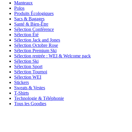
Manteaux
Polos
Produits Écologiques
Sacs & Bagages
Santé & Bien-Être
Sélection Conférence
Sélection Été
Sélection Jack and Jones
Sélection Octobre Rose
Sélection Premium Ski
Sélection rentrée : WEI & Welcome pack
Sélection Ski
Sélection Sport
Sélection Tournoi
Sélection WEI
Stickers
Sweats & Vestes
T-Shirts
Technologie & Téléphonie
Tous les Goodies