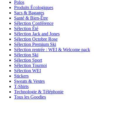
Polos
Produits Écologiques
Sacs & Bagages
Santé & Bien-Être
Sélection Conférence
Sélection Été
Sélection Jack and Jones
Sélection Octobre Rose
Sélection Premium Ski
Sélection rentrée : WEI & Welcome pack
Sélection Ski
Sélection Sport
Sélection Tournoi
Sélection WEI
Stickers
Sweats & Vestes
T-Shirts
Technologie & Téléphonie
Tous les Goodies