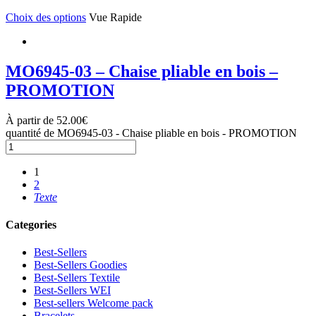
Choix des options
Vue Rapide
MO6945-03 – Chaise pliable en bois –
PROMOTION
À partir de
52.00
€
quantité de MO6945-03 - Chaise pliable en bois - PROMOTION
1
2
Texte
Categories
Best-Sellers
Best-Sellers Goodies
Best-Sellers Textile
Best-Sellers WEI
Best-sellers Welcome pack
Bracelets