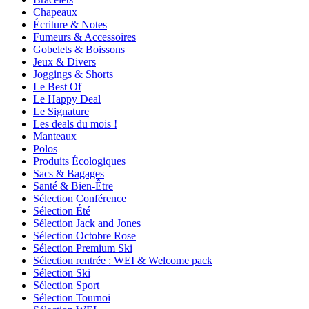
Chapeaux
Écriture & Notes
Fumeurs & Accessoires
Gobelets & Boissons
Jeux & Divers
Joggings & Shorts
Le Best Of
Le Happy Deal
Le Signature
Les deals du mois !
Manteaux
Polos
Produits Écologiques
Sacs & Bagages
Santé & Bien-Être
Sélection Conférence
Sélection Été
Sélection Jack and Jones
Sélection Octobre Rose
Sélection Premium Ski
Sélection rentrée : WEI & Welcome pack
Sélection Ski
Sélection Sport
Sélection Tournoi